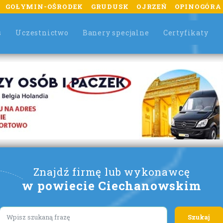
GOŁYMIN-OŚRODEK
GRUDUSK
OJRZEŃ
OPINOGÓRA
s
Uczestnictwo
Banery specjalne
Certyfikaty
Znajdź firmę lub wykonawcę
w powiecie Ciechanowskim
Lorem ipsum