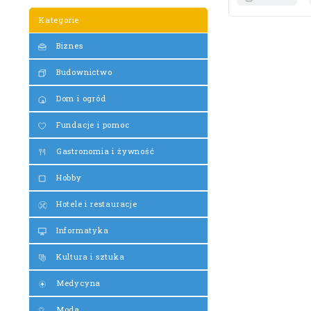
Kategorie
Biznes
Budownictwo
Dom i ogród
Fundacje i pomoc
Gastronomia i żywność
Hobby
Hotele i restauracje
Informatyka
Kultura i sztuka
Medycyna
Moda