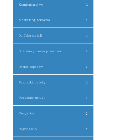
Kamieniarstwo
1
Marketing, reklama
0
Obróbka metali
1
Ochrona przeciwpożarowa
0
Odbiór odpadów
0
Pamiątki, ozdoby
1
Pozostałe usługi
0
Recykling
0
Rękodzieło
0