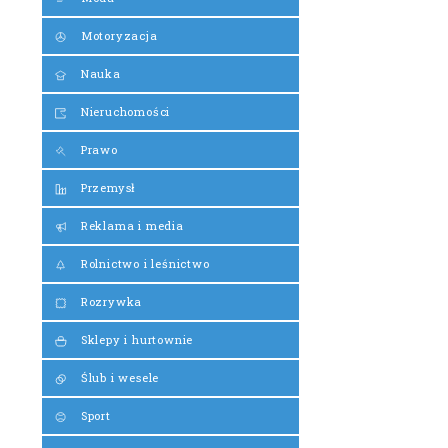
Motoryzacja
Nauka
Nieruchomości
Prawo
Przemysł
Reklama i media
Rolnictwo i leśnictwo
Rozrywka
Sklepy i hurtownie
Ślub i wesele
Sport