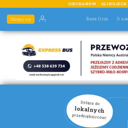
CIECHANÓW
GLINOJECK
Baza firm
O na
Zaloguj się
Dołącz do
lokalnych
przedsiębiorców!