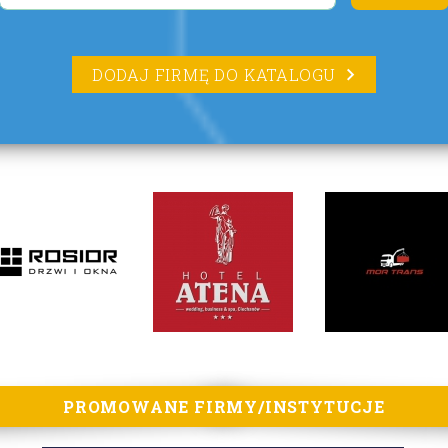
DODAJ FIRMĘ DO KATALOGU
PROMOWANE FIRMY/INSTYTUCJE