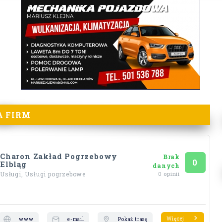
A FIRM
Charon Zakład Pogrzebowy
Brak
Ocena
na 5
0
Elbląg
danych
Usługi, Usługi pogrzebowe
0 opinii
Więcej
www
e-mail
Pokaż trasę