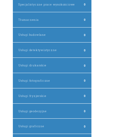
Specjalistyczne prace wysokościowe
0
Tłumaczenia
0
Usługi budowlane
0
Usługi detektywistyczne
0
Usługi drukarskie
0
Usługi fotograficzne
0
Usługi fryzjerskie
0
Usługi geodezyjne
0
Usługi graficzne
0