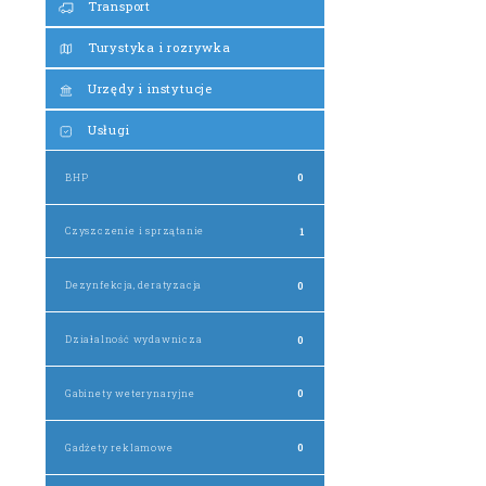
Transport
Turystyka i rozrywka
Urzędy i instytucje
Usługi
BHP
0
Czyszczenie i sprzątanie
1
Dezynfekcja, deratyzacja
0
Działalność wydawnicza
0
Gabinety weterynaryjne
0
Gadżety reklamowe
0