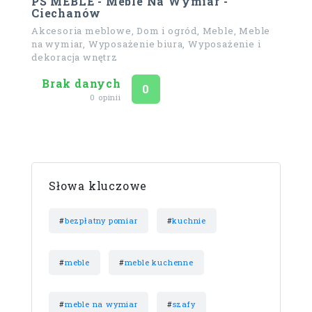
PS MEBLE - Meble Na Wymiar -
Ciechanów
Akcesoria meblowe, Dom i ogród, Meble, Meble
na wymiar, Wyposażenie biura, Wyposażenie i
dekoracja wnętrz
Brak danych
Ocena
na 5
0
0 opinii
Słowa kluczowe
#
bezpłatny pomiar
#
kuchnie
#
meble
#
meble kuchenne
#
meble na wymiar
#
szafy