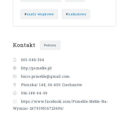
#
szafy wnękowe
#
zabudowy
Kontakt
Pobierz
603-046-364
http://psmeble.pl/
biuro.psmeble@gmail.com
Płońska/ 148, 06-400 Ciechanów
566-188-94-09
https://www.facebook.com/Psmeble-Meble-Na-
Wymiar-267939516723696/