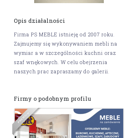
Opis działalności
Firma PS MEBLE istnieję od 2007 roku.
Zajmujemy się wykonywaniem mebli na
wymiar a w szczególności kuchni oraz
szaf wnękowych. W celu obejrzenia
naszych prac zapraszamy do galerii.
Firmy o podobnym profilu
M
U
I
M
E
R
P
S