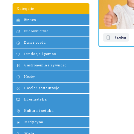
Kategorie
Biznes
Budownictwo
telefon
Dom i ogród
Fundacje i pomoc
Gastronomia i żywność
Hobby
Hotele i restauracje
Informatyka
Kultura i sztuka
Medycyna
Moda