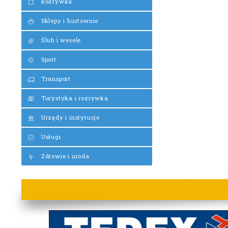
Rozrywka
Sklepy i hurtownie
Ślub i wesele
Sport
Transport
Turystyka i rozrywka
Urzędy i instytucje
Usługi
Zdrowie i uroda