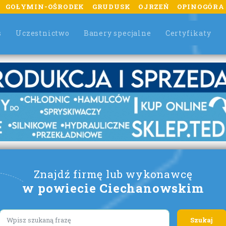
GOŁYMIN-OŚRODEK
GRUDUSK
OJRZEŃ
OPINOGÓRA
s
Uczestnictwo
Banery specjalne
Certyfikaty
Znajdź firmę lub wykonawcę
w powiecie Ciechanowskim
Lorem ipsum