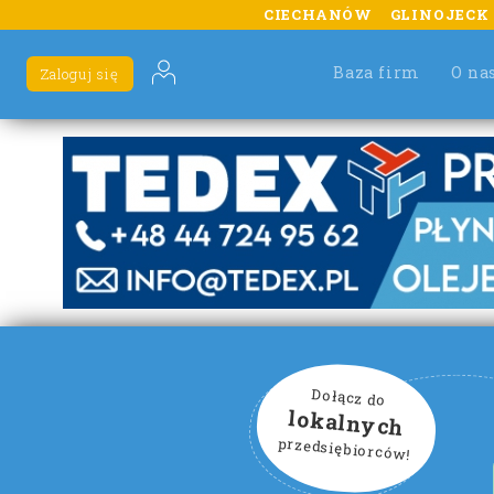
CIECHANÓW
GLINOJECK
Baza firm
O na
Zaloguj się
Dołącz do
lokalnych
przedsiębiorców!