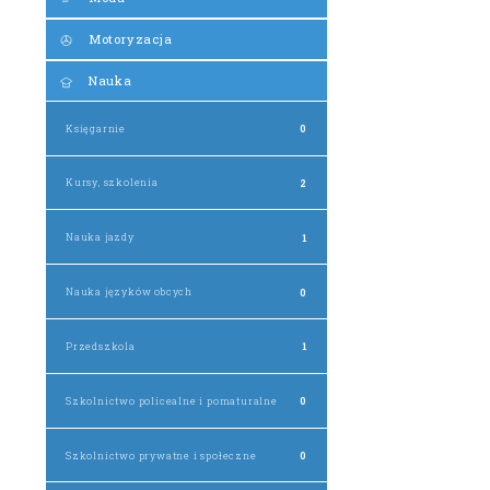
Motoryzacja
Nauka
Księgarnie
0
Kursy, szkolenia
2
Nauka jazdy
1
Nauka języków obcych
0
Przedszkola
1
Szkolnictwo policealne i pomaturalne
0
Szkolnictwo prywatne i społeczne
0