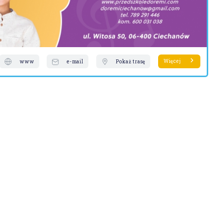
Więcej
www
e-mail
Pokaż trasę