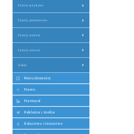
Szkoły językowe
0
Szkoły podstawowe
0
Szkoły średnie
0
Szkoły wyższe
0
Żłobki
0
Nieruchomości
Prawo
Przemysł
Reklama i media
Rolnictwo i leśnictwo