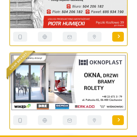
Y
Ż
N
A
R
B
R
E
D
I
L