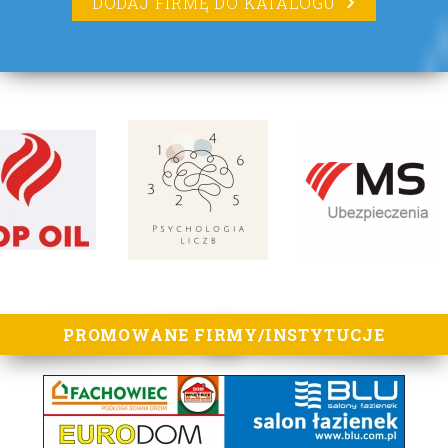
DODAJ FIRMĘ DO KATALOGU
lorem ipsum
PROMOWANE FIRMY/INSTYTUCJE