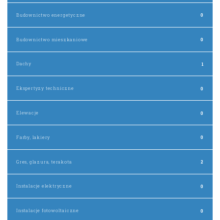
Budownictwo energetyczne
0
Budownictwo mieszkaniowe
0
Dachy
1
Ekspertyzy techniczne
0
Elewacje
0
Farby, lakiery
0
Gres, glazura, terakota
2
Instalacje elektryczne
0
Instalacje fotowoltaiczne
0