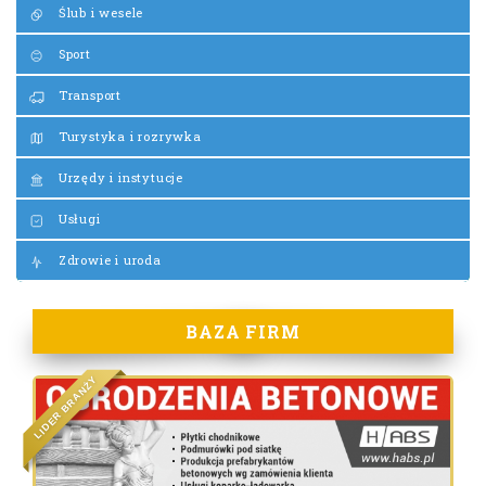
Ślub i wesele
Sport
Transport
Turystyka i rozrywka
Urzędy i instytucje
Usługi
Zdrowie i uroda
BAZA FIRM
Y
Ż
N
A
R
B
R
E
D
I
L