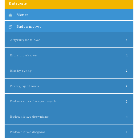
Kategorie
Biznes
Budownictwo
Artykuły metalowe
3
Biura projektowe
1
Blachy, rynny
2
Bramy, ogrodzenia
2
Budowa obiektów sportowych
0
Budownictwo drewniane
1
Budownictwo drogowe
0