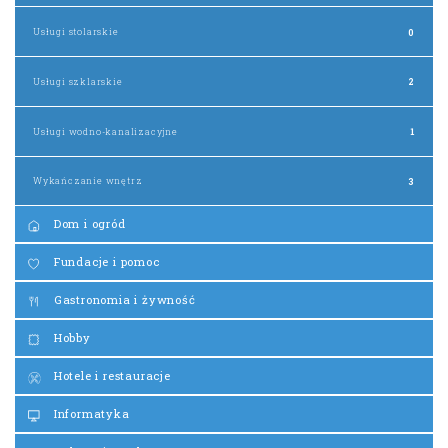
Usługi stolarskie
0
Usługi szklarskie
2
Usługi wodno-kanalizacyjne
1
Wykańczanie wnętrz
3
Dom i ogród
Fundacje i pomoc
Gastronomia i żywność
Hobby
Hotele i restauracje
Informatyka