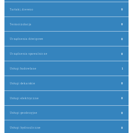
Tartaki, drewno
0
Termoizolacja
0
Urządzenia dźwigowe
0
Urządzenia spawalnicze
0
Usługi budowlane
1
Usługi dekarskie
0
Usługi elektryczne
0
Usługi geodezyjne
0
Usługi hydrauliczne
0