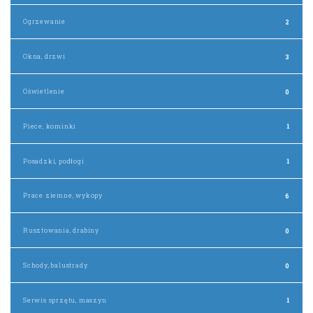
Ogrzewanie
2
Okna, drzwi
3
Oświetlenie
0
Piece, kominki
1
Posadzki, podłogi
1
Prace ziemne, wykopy
6
Rusztowania, drabiny
0
Schody, balustrady
0
Serwis sprzętu, maszyn
1