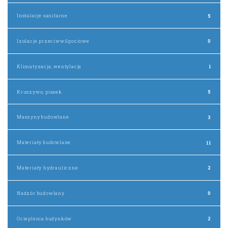
Instalacje sanitarne
5
Izolacje przeciwwilgociowe
0
Klimatyzacja, wentylacja
1
Kruszywo, piasek
5
Maszyny budowlane
3
Materiały budowlane
11
Materiały hydrauliczne
2
Nadzór budowlany
0
Ocieplenia budynków
2