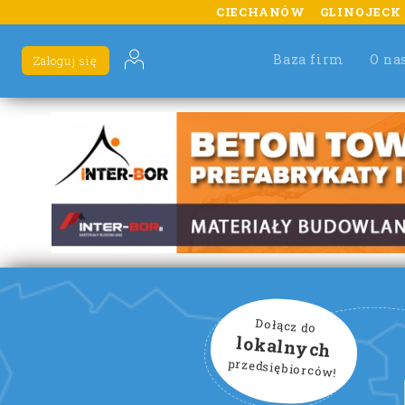
CIECHANÓW
GLINOJECK
Baza firm
O na
Zaloguj się
Dołącz do
lokalnych
przedsiębiorców!