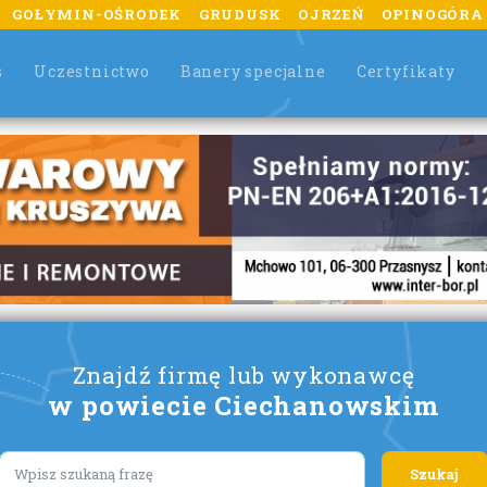
GOŁYMIN-OŚRODEK
GRUDUSK
OJRZEŃ
OPINOGÓRA
s
Uczestnictwo
Banery specjalne
Certyfikaty
Znajdź firmę lub wykonawcę
w powiecie Ciechanowskim
Lorem ipsum