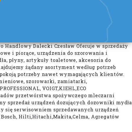
owo Handlowy Dalecki Czesław Oferuje w sprzedaży
we i piorące, urządzenia do szorowania i
ła, płyny, artykuły toaletowe, akcesoria do
najdujemy żądany asortyment według potrzeb
spokoją potrzeby nawet wymagających klientów.
nieniowe, szorowarki, zamiatarki,
A PROFESSIONAL, VOIGT,KIEHL,ECO
adów przetwórstwa spożywczego mleczarni
my sprzedaż urządzeń dozujących dozowniki mydł
emy się serwisowniem sprzedawanych urządzeń
Bosch, Hilti,Hitachi,Makita,Celma, Agregatów