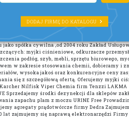
DODAJ FIRMĘ DO KATALOGU
u jako spółka cywilna ,od 2004 roku Zakład Usług
zczących: myjki ciśnieniowe, odkurzacze przemysło
czenia podłóg, szyb, mebli, sprzętu biurowego, myd
twem w zakresie stosowania chemii, dobieramy i z
eriałów, wysoka jakoś oraz konkurencyjne ceny za
ania się z szczegółową ofertą. Oferujemy myjki ciś
y Karcher Nilfisk Viper Chemia firm Tenzzi LAKM
przedajemy środki dezynekcji dla sklepów zakł
uwania zapachu plam z moczu URINE Free Prowadzi
edajemy agregaty prądotwórcze firmy Dedra Zajmuj
lat zajmujemy się naprawą elektronarzędzi Firmy 