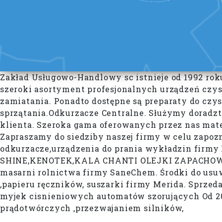
Zakład Usługowo-Handlowy sc istnieje od 1992 rok
szeroki asortyment profesjonalnych urządzeń czys
zamiatania. Ponadto dostępne są preparaty do czysz
sprzątania.Odkurzacze Centralne. Służymy doradz
klienta. Szeroka gama oferowanych przez nas mat
Zapraszamy do siedziby naszej firmy w celu zapozn
odkurzacze,urządzenia do prania wykładzin firm
SHINE,KENOTEK,KALA CHANTI OLEJKI ZAPACHOWE S
masarni rolnictwa firmy SaneChem. Środki do us
,papieru ręczników, suszarki firmy Merida. Sprz
myjek cisnieniowych automatów szorujących Od 20 
prądotwórczych ,przezwajaniem silników,