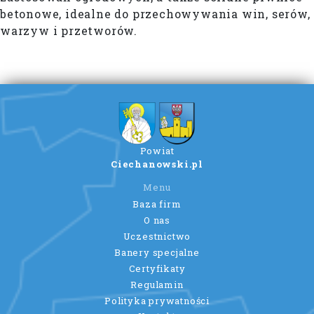
betonowe, idealne do przechowywania win, serów,
warzyw i przetworów.
Powiat
Ciechanowski.pl
Menu
Baza firm
O nas
Uczestnictwo
Banery specjalne
Certyfikaty
Regulamin
Polityka prywatności