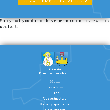
DODAJ FIRMĘ DO KATALOGU
Sorry, but you do not have permission to view this
content.
Powiat
Ciechanowski.pl
Menu
Baza firm
O nas
Uczestnictwo
Banery specjalne
Certyfikaty