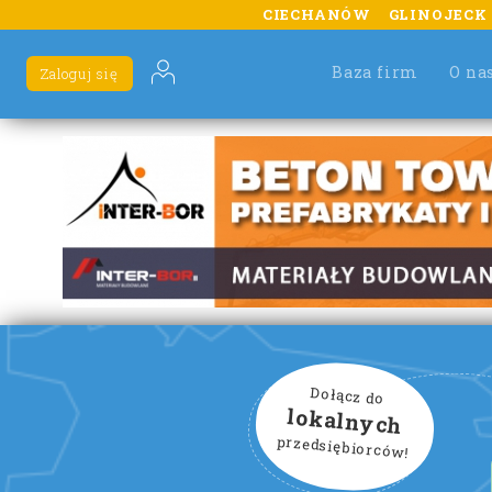
CIECHANÓW
GLINOJECK
Baza firm
O na
Zaloguj się
Dołącz do
lokalnych
przedsiębiorców!