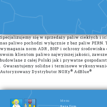
Specjalizujemy się w sprzedaży paliw ciekłych i 
nas paliwo pochodzi wyłącznie z baz paliw PERN.
wymagania norm ADR , BHP i ochrony środowiska o
swoim klientom paliwo najwyższej jakości, zawsz
budowlane z całej Polski jak i prywatne gospodar
. Gwarantujemy solidne i terminowe wykonywanie 
®
®
Autoryzowany Dystrybutor NOXy
AdBlue
Menu
Baza firm