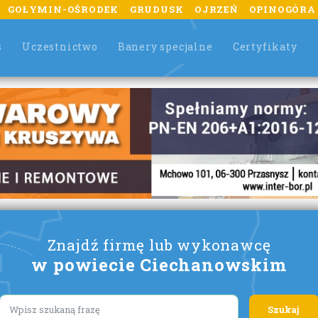
GOŁYMIN-OŚRODEK
GRUDUSK
OJRZEŃ
OPINOGÓRA
s
Uczestnictwo
Banery specjalne
Certyfikaty
Znajdź firmę lub wykonawcę
w powiecie Ciechanowskim
Lorem ipsum