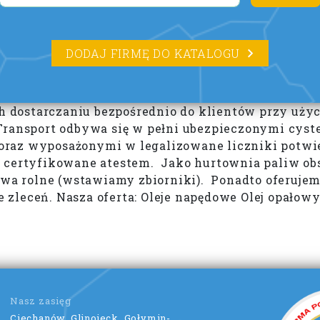
DODAJ FIRMĘ DO KATALOGU
ich dostarczaniu bezpośrednio do klientów przy uż
 Transport odbywa się w pełni ubezpieczonymi cy
raz wyposażonymi w legalizowane liczniki potwier
e certyfikowane atestem. Jako hurtownia paliw ob
stwa rolne (wstawiamy zbiorniki). Ponadto oferuje
zleceń. Nasza oferta: Oleje napędowe Olej opałow
Nasz zasięg
Ciechanów, Glinojeck, Gołymin-