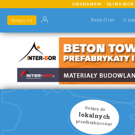
CIECHANÓW
GLINOJECK
Baza firm
O na
Zaloguj się
Dołącz do
lokalnych
przedsiębiorców!