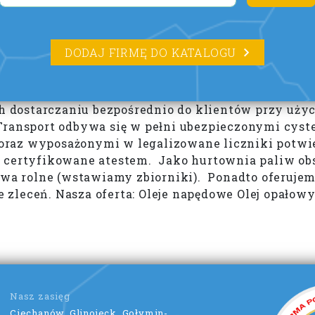
DODAJ FIRMĘ DO KATALOGU
ich dostarczaniu bezpośrednio do klientów przy uż
 Transport odbywa się w pełni ubezpieczonymi cy
raz wyposażonymi w legalizowane liczniki potwier
e certyfikowane atestem. Jako hurtownia paliw ob
stwa rolne (wstawiamy zbiorniki). Ponadto oferuje
zleceń. Nasza oferta: Oleje napędowe Olej opałow
Nasz zasięg
Ciechanów, Glinojeck, Gołymin-