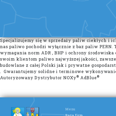
Specjalizujemy się w sprzedaży paliw ciekłych i 
nas paliwo pochodzi wyłącznie z baz paliw PERN.
wymagania norm ADR , BHP i ochrony środowiska o
swoim klientom paliwo najwyższej jakości, zawsz
budowlane z całej Polski jak i prywatne gospodar
. Gwarantujemy solidne i terminowe wykonywanie 
®
®
Autoryzowany Dystrybutor NOXy
AdBlue
Menu
Baza firm