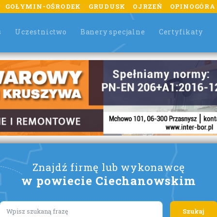
GOŁYMIN-OŚRODEK
GRUDUSK
OJRZEŃ
OPINOGÓRA
s
Uczestnictwo
Banery specjalne
Certyfikaty
Znajdź firmę lub wykonawcę
w powiecie Ciechanowskim
Lorem ipsum