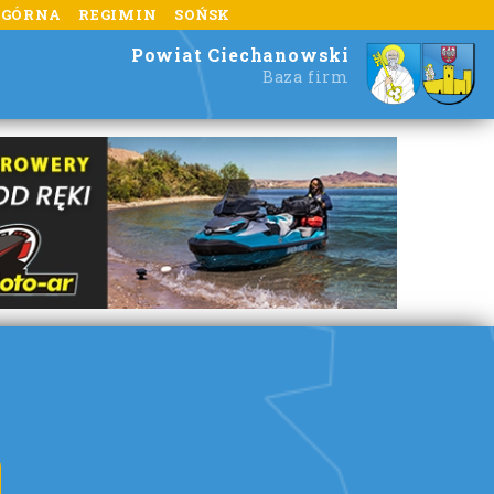
 GÓRNA
REGIMIN
SOŃSK
Powiat Ciechanowski
Baza firm