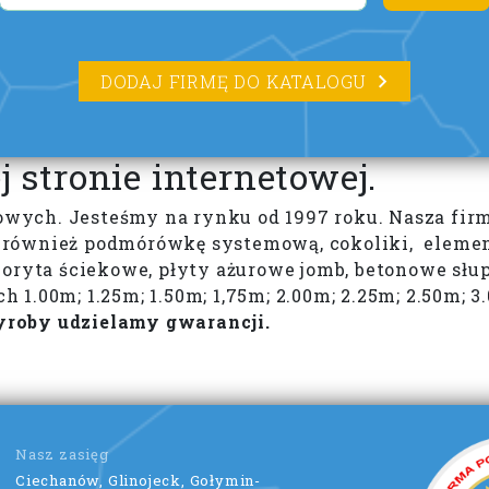
DODAJ FIRMĘ DO KATALOGU
 stronie internetowej.
ch. Jesteśmy na rynku od 1997 roku. Nasza firma 
również podmórówkę systemową, cokoliki, element
oryta ściekowe, płyty ażurowe jomb, betonowe słup
 1.00m; 1.25m; 1.50m; 1,75m; 2.00m; 2.25m; 2.50m;
roby udzielamy gwarancji.
Nasz zasięg
Ciechanów, Glinojeck, Gołymin-