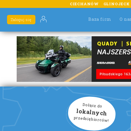
CIECHANÓW
GLINOJECK
Baza firm
O na
Zaloguj się
Dołącz do
lokalnych
przedsiębiorców!