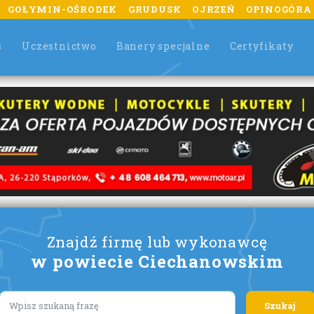
GOŁYMIN-OŚRODEK
GRUDUSK
OJRZEŃ
OPINOGÓRA
s
Uczestnictwo
Banery specjalne
Certyfikaty
Znajdź firmę lub wykonawcę
w powiecie Ciechanowskim
Lorem ipsum