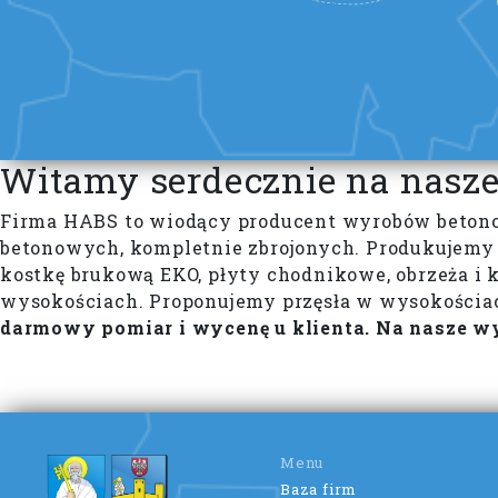
Witamy serdecznie na naszej
Firma HABS to wiodący producent wyrobów betonowy
betonowych, kompletnie zbrojonych. Produkujemy 
kostkę brukową EKO, płyty chodnikowe, obrzeża i k
wysokościach. Proponujemy przęsła w wysokościach
darmowy pomiar i wycenę u klienta.
Na nasze wy
Menu
Baza firm