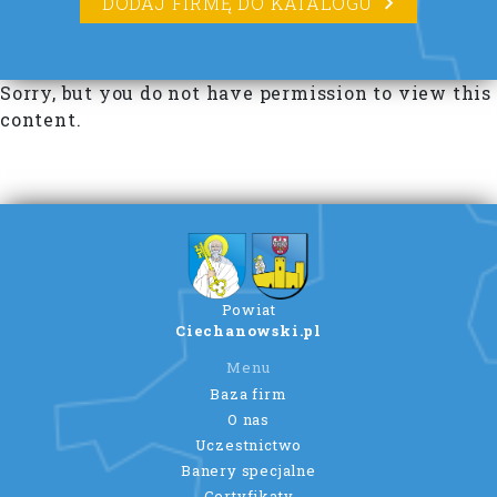
DODAJ FIRMĘ DO KATALOGU
Sorry, but you do not have permission to view this
content.
Powiat
Ciechanowski.pl
Menu
Baza firm
O nas
Uczestnictwo
Banery specjalne
Certyfikaty