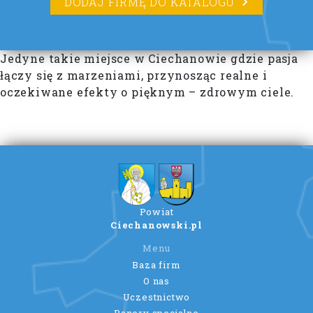
DODAJ FIRMĘ DO KATALOGU
Jedyne takie miejsce w Ciechanowie gdzie pasja
łączy się z marzeniami, przynosząc realne i
oczekiwane efekty o pięknym – zdrowym ciele.
Powiat
Ciechanowski.pl
Menu
Baza firm
O nas
Uczestnictwo
Banery specjalne