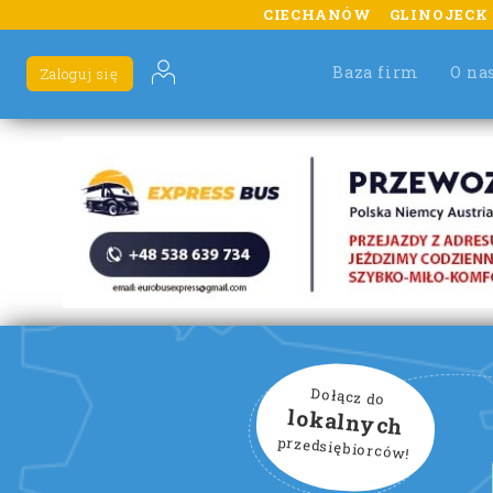
CIECHANÓW
GLINOJECK
Baza firm
O na
Zaloguj się
Dołącz do
lokalnych
przedsiębiorców!