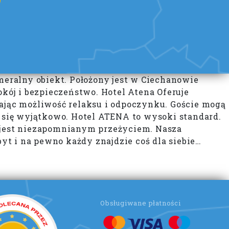
eralny obiekt. Położony jest w Ciechano
wie
okój i bezpieczeństwo. Hotel Atena Oferuje
jąc możliwość relaksu i odpoczynku. Goście mogą
ł się wyjątkowo. Hotel ATENA to wysoki standard.
jest niezapomnianym przeżyciem. Nasza
t i na pewno każdy znajdzie coś dla siebie…
Obsługiwane płatności