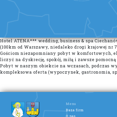
Hotel ATENA*** wedding, business & spa Ciechanó
(100km od Warszawy, niedaleko drogi krajowej nr 7
Gościom niezapomniany pobyt w komfortowych, ele
liczyć na dyskrecję, spokój, miłą i zawsze pomocn
Pobyt w naszym obiekcie na wczasach, podczas w
kompleksowa oferta (wypoczynek, gastronomia, spa
Menu
Baza firm
O nas