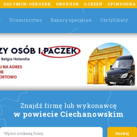
GOŁYMIN-OŚRODEK
GRUDUSK
OJRZEŃ
OPINOGÓRA
s
Uczestnictwo
Banery specjalne
Certyfikaty
Znajdź firmę lub wykonawcę
w powiecie Ciechanowskim
Lorem ipsum