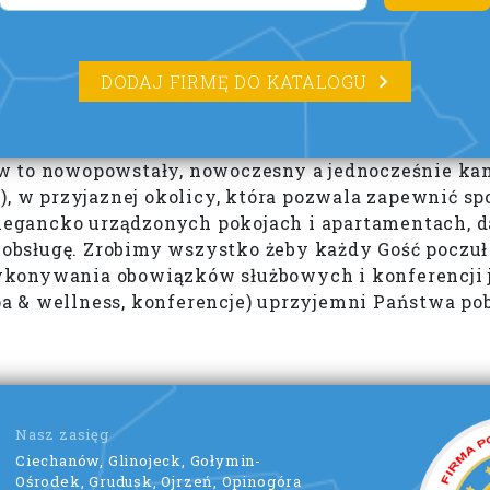
DODAJ FIRMĘ DO KATALOGU
w to nowopowstały, nowoczesny a jednocześnie kam
), w przyjaznej okolicy, która pozwala zapewnić sp
gancko urządzonych pokojach i apartamentach, da
ą obsługę. Zrobimy wszystko żeby każdy Gość poczu
ykonywania obowiązków służbowych i konferencji 
 & wellness, konferencje) uprzyjemni Państwa poby
Nasz zasięg
Ciechanów, Glinojeck, Gołymin-
Ośrodek, Grudusk, Ojrzeń, Opinogóra