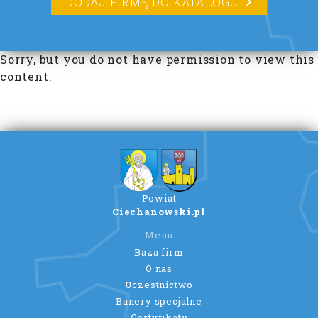
DODAJ FIRMĘ DO KATALOGU
Sorry, but you do not have permission to view this
content.
Powiat
Ciechanowski.pl
Menu
Baza firm
O nas
Uczestnictwo
Banery specjalne
Certyfikaty