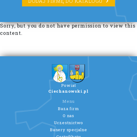
DODAJ FIRMĘ DO KATALOGU
Sorry, but you do not have permission to view this
content.
Powiat
Ciechanowski.pl
Menu
Baza firm
O nas
Uczestnictwo
Banery specjalne
Certyfikaty