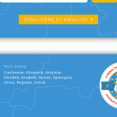
DODAJ FIRMĘ DO KATALOGU
Nasz zasięg
Ciechanów, Glinojeck, Gołymin-
Ośrodek, Grudusk, Ojrzeń, Opinogóra
Górna, Regimin, Sońsk