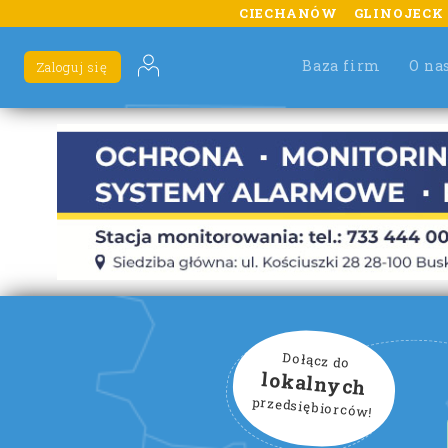
CIECHANÓW
GLINOJECK
Baza firm
O na
Zaloguj się
Dołącz do
lokalnych
przedsiębiorców!