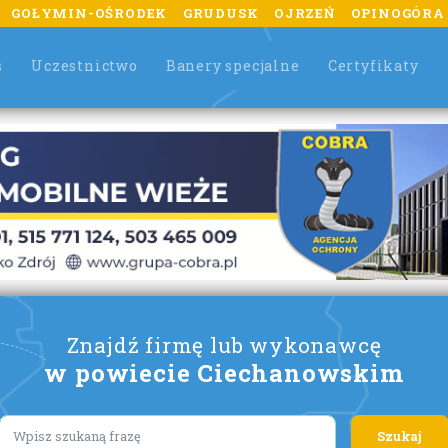
GOŁYMIN-OŚRODEK
GRUDUSK
OJRZEŃ
OPINOGÓRA
s
Uczestnictwo
Banery specjalne
Certyfikaty
Znajdź firmę lub wykonawcę
w powiecie Ciechanowskim
Lorem ipsum