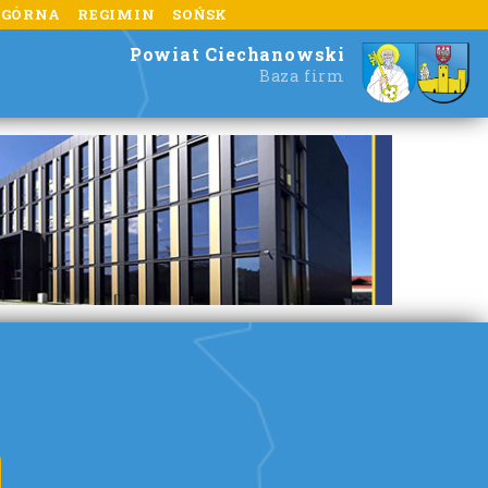
 GÓRNA
REGIMIN
SOŃSK
Powiat Ciechanowski
Baza firm