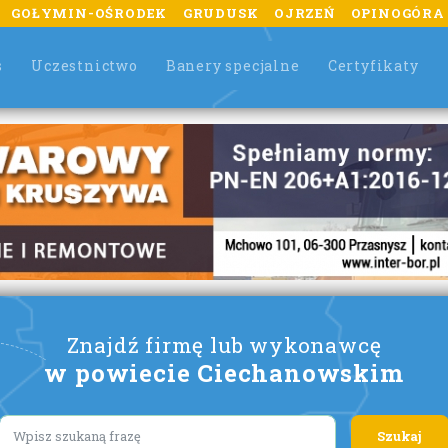
GOŁYMIN-OŚRODEK
GRUDUSK
OJRZEŃ
OPINOGÓRA
s
Uczestnictwo
Banery specjalne
Certyfikaty
Znajdź firmę lub wykonawcę
w powiecie Ciechanowskim
Lorem ipsum