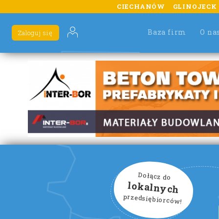
CIECHANÓW
GLINOJECK
Baza firm
O na
Zaloguj się
Dołącz do
lokalnych
przedsiębiorców!