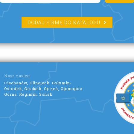
DODAJ FIRMĘ DO KATALOGU
Nasz zasięg
Ciechanów, Glinojeck, Gołymin-
Ośrodek, Grudusk, Ojrzeń, Opinogóra
Górna, Regimin, Sońsk