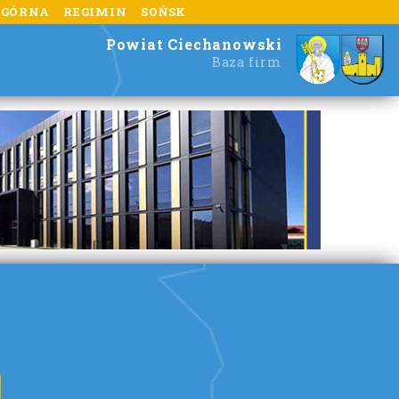
 GÓRNA
REGIMIN
SOŃSK
Powiat Ciechanowski
Baza firm