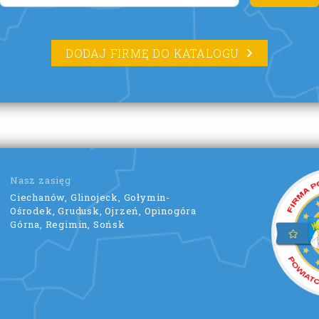
DODAJ FIRMĘ DO KATALOGU
Nasz zasięg
Ciechanów, Glinojeck, Gołymin-
Ośrodek, Grudusk, Ojrzeń, Opinogóra
Górna, Regimin, Sońsk