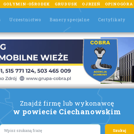
GOŁYMIN-OŚRODEK
GRUDUSK
OJRZEŃ
OPINOGÓRA
s
Uczestnictwo
Banery specjalne
Certyfikaty
Znajdź firmę lub wykonawcę
w powiecie Ciechanowskim
Lorem ipsum