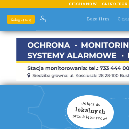
CIECHANÓW
GLINOJECK
Baza firm
O na
Zaloguj się
Dołącz do
lokalnych
przedsiębiorców!